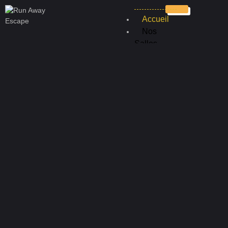
Accueil
Nos
Salles
Chèques-
Cadeau
FAQ’s
Contact
X